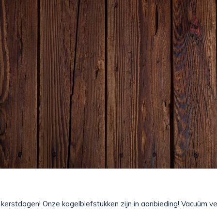
e kerstdagen! Onze kogelbiefstukken zijn in aanbieding! Vacuüm v